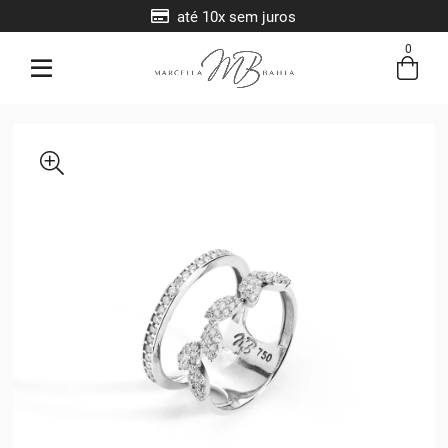
até 10x sem juros
0
Entre com email ou cpf/cnpj
Criar nova conta