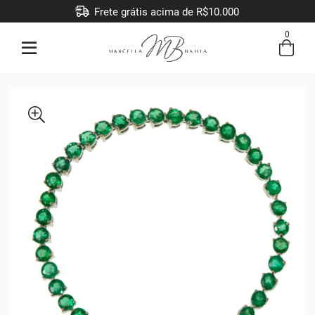
Frete grátis acima de R$10.000
0
Entre com email ou cpf/cnpj
Criar nova conta