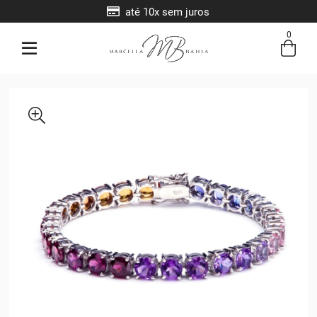
até 10x sem juros
0
Entre com email ou cpf/cnpj
Criar nova conta