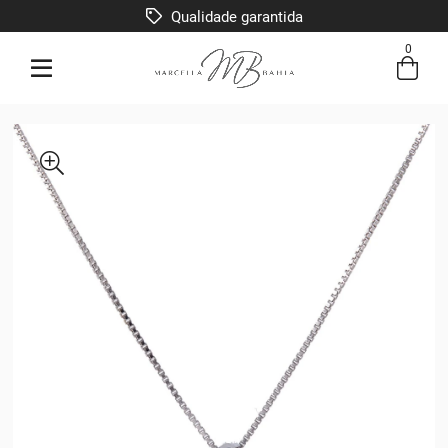
Qualidade garantida
0
Entre com email ou cpf/cnpj
Criar nova conta