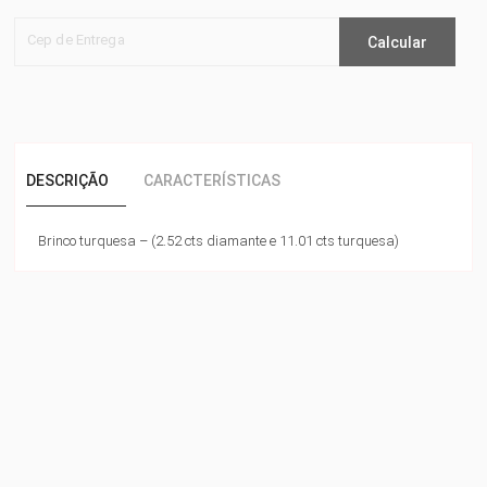
Cep de Entrega
Calcular
DESCRIÇÃO
CARACTERÍSTICAS
Brinco turquesa – (2.52 cts diamante e 11.01 cts turquesa)