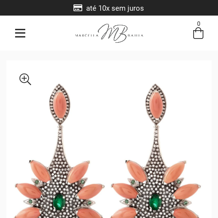
até 10x sem juros
0
Entre com email ou cpf/cnpj
Criar nova conta