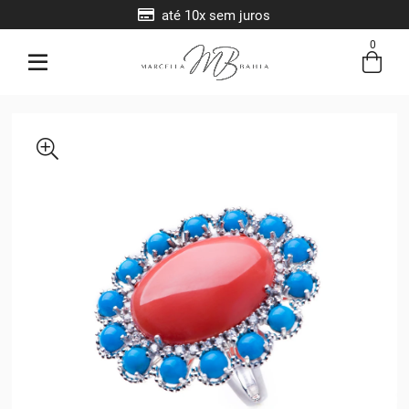
até 10x sem juros
0
Entre com email ou cpf/cnpj
Criar nova conta