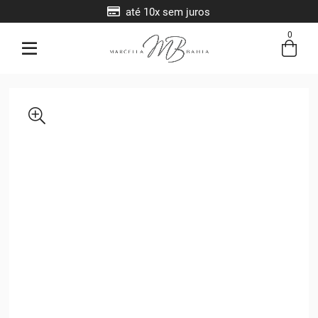
até 10x sem juros
0
Entre com email ou cpf/cnpj
Criar nova conta